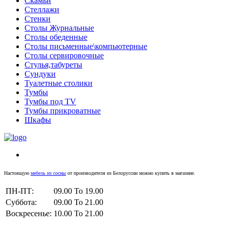
Скамьи
Стеллажи
Стенки
Столы Журнальные
Столы обеденные
Столы письменные\компьютерные
Столы сервировочные
Стулья,табуреты
Сундуки
Туалетные столики
Тумбы
Тумбы под TV
Тумбы прикроватные
Шкафы
Настоящую
мебель из сосны
от производителя из Белоруссии можно купить в магазине.
ПН-ПТ:
09.00 To 19.00
Суббота:
09.00 To 21.00
Воскресенье:
10.00 To 21.00