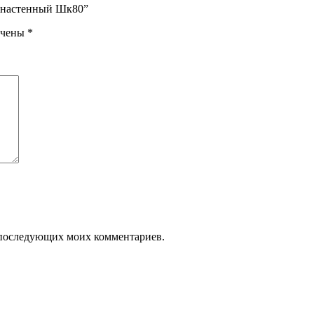
ф настенный Шк80”
ечены
*
ля последующих моих комментариев.