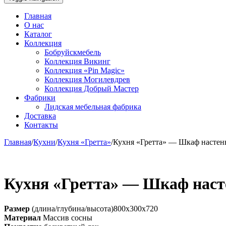
Главная
О нас
Каталог
Коллекция
Бобруйскмебель
Коллекция Викинг
Коллекция «Pin Magic»
Коллекция Могилевдрев
Коллекция Добрый Мастер
Фабрики
Лидская мебельная фабрика
Доставка
Контакты
Главная
/
Кухни
/
Кухня «Гретта»
/
Кухня «Гретта» — Шкаф насте
Кухня «Гретта» — Шкаф нас
Размер
(длина/глубина/высота)800х300х720
Материал
Массив сосны