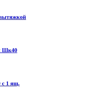
 вытяжкой
й Шк40
с 1 ящ.