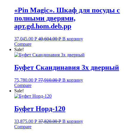
«Pin Magic». Шкаф для посуды с
полными дверями,
арт.gd.hom.deb.pp
37,045.00
Р
40,604.00
Р
В корзину
Compare
Sale!
Буфет Скандинавия 3х дверный
75,780.00
Р
77,910.00
Р
В корзину
Compare
Sale!
Буфет Норд-120
33,875.00
Р
37,820.00
Р
В корзину
Compare