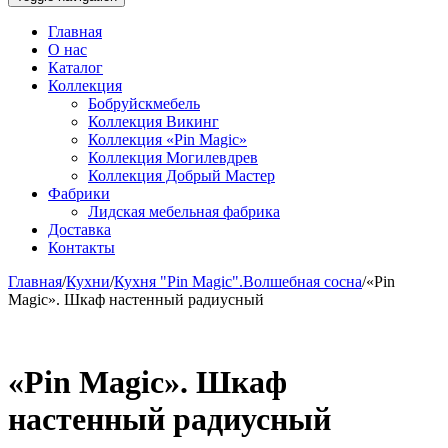
Главная
О нас
Каталог
Коллекция
Бобруйскмебель
Коллекция Викинг
Коллекция «Pin Magic»
Коллекция Могилевдрев
Коллекция Добрый Мастер
Фабрики
Лидская мебельная фабрика
Доставка
Контакты
Главная
/
Кухни
/
Кухня "Pin Magic".Волшебная сосна
/
«Pin
Magic». Шкаф настенный радиусный
«Pin Magic». Шкаф
настенный радиусный