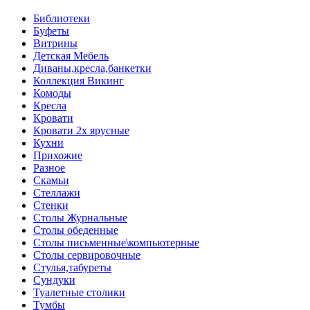
Библиотеки
Буфеты
Витрины
Детская Мебель
Диваны,кресла,банкетки
Коллекция Викинг
Комоды
Кресла
Кровати
Кровати 2х ярусные
Кухни
Прихожие
Разное
Скамьи
Стеллажи
Стенки
Столы Журнальные
Столы обеденные
Столы письменные\компьютерные
Столы сервировочные
Стулья,табуреты
Сундуки
Туалетные столики
Тумбы