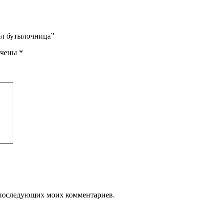
ол бутылочница”
ечены
*
ля последующих моих комментариев.