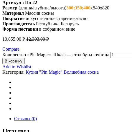
Артикул : Пл 22
Размер
(длина/глубина/высота)
300;350;400
х540х820
Материал
Массив сосны
Покрытие
искусственное старение,масло
Производитель
Республика Беларусь
Форма поставки
в собранном виде
10,855.00
Р
12,303.00
Р
Compare
Количество «Pin Magic». Шкаф — стол бутылочница
В корзину
Add to Wishlist
Категория:
Кухня "Pin Magic".Волшебная сосна
Отзывы (0)
Отзывы