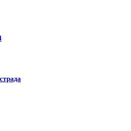
4
страда