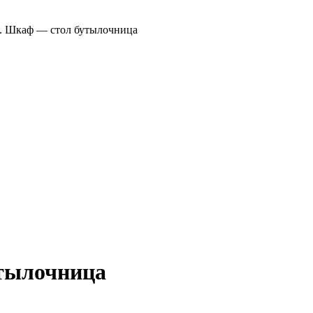
». Шкаф — стол бутылочница
утылочница