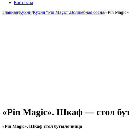
Контакты
Главная
/
Кухни
/
Кухня "Pin Magic".Волшебная сосна
/
«Pin Magic
«Pin Magic». Шкаф — стол б
«Pin Magic». Шкаф-стол бутылочница