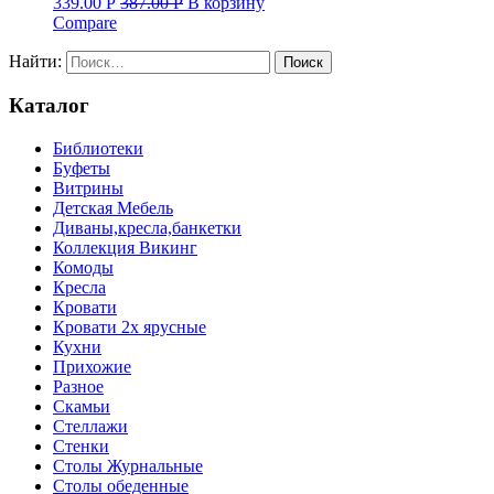
339.00
Р
387.00
Р
В корзину
Compare
Найти:
Каталог
Библиотеки
Буфеты
Витрины
Детская Мебель
Диваны,кресла,банкетки
Коллекция Викинг
Комоды
Кресла
Кровати
Кровати 2х ярусные
Кухни
Прихожие
Разное
Скамьи
Стеллажи
Стенки
Столы Журнальные
Столы обеденные