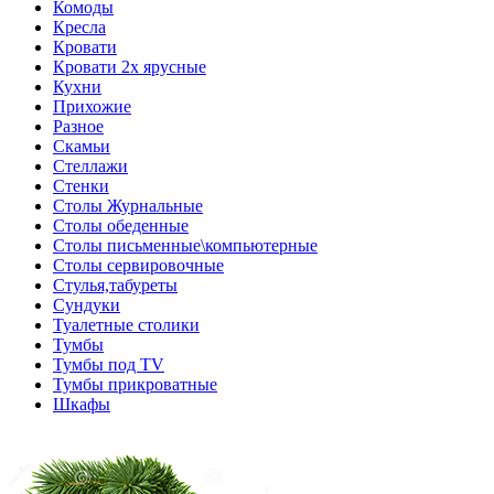
Комоды
Кресла
Кровати
Кровати 2х ярусные
Кухни
Прихожие
Разное
Скамьи
Стеллажи
Стенки
Столы Журнальные
Столы обеденные
Столы письменные\компьютерные
Столы сервировочные
Стулья,табуреты
Сундуки
Туалетные столики
Тумбы
Тумбы под TV
Тумбы прикроватные
Шкафы