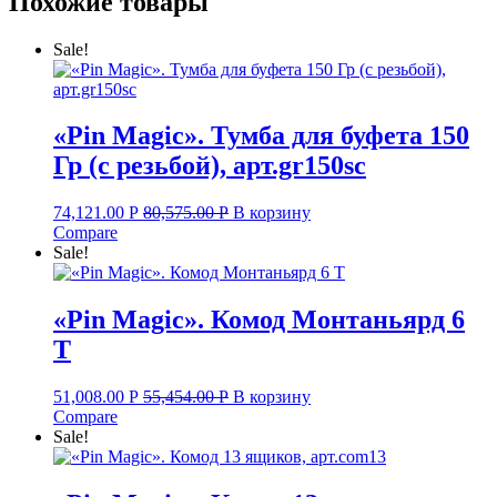
Похожие товары
Sale!
«Pin Magic». Тумба для буфета 150
Гр (с резьбой), арт.gr150sc
74,121.00
Р
80,575.00
Р
В корзину
Compare
Sale!
«Pin Magic». Комод Монтаньярд 6
Т
51,008.00
Р
55,454.00
Р
В корзину
Compare
Sale!