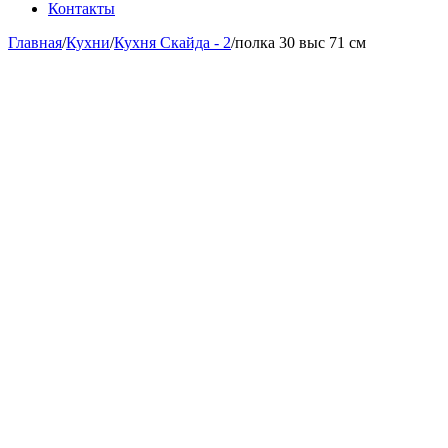
Контакты
Главная
/
Кухни
/
Кухня Скайда - 2
/
полка 30 выс 71 см