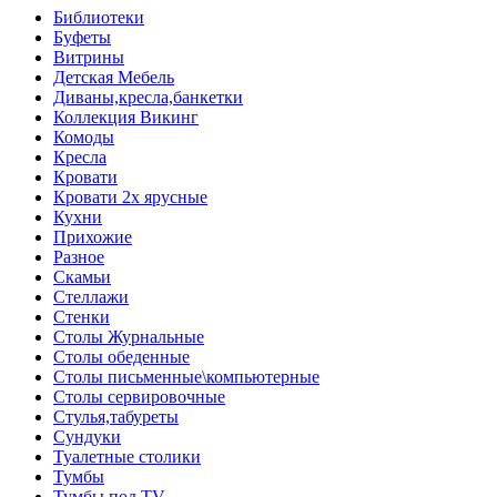
Библиотеки
Буфеты
Витрины
Детская Мебель
Диваны,кресла,банкетки
Коллекция Викинг
Комоды
Кресла
Кровати
Кровати 2х ярусные
Кухни
Прихожие
Разное
Скамьи
Стеллажи
Стенки
Столы Журнальные
Столы обеденные
Столы письменные\компьютерные
Столы сервировочные
Стулья,табуреты
Сундуки
Туалетные столики
Тумбы
Тумбы под TV