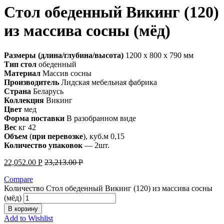
Стол обеденный Викинг (120)
из массива сосны (мёд)
Размеры (длина/глубина/высота)
1200 x 800 x 790 мм
Тип стол
обеденный
Материал
Массив сосны
Производитель
Лидская мебельная фабрика
Страна
Беларусь
Коллекция
Викинг
Цвет
мед
Форма поставки
В разобранном виде
Вес
кг 42
Объем
(
при
перевозке
), куб.м 0,15
Количество
упаковок
— 2шт.
22,052.00
Р
23,213.00
Р
Compare
Количество Стол обеденный Викинг (120) из массива сосны
(мёд)
В корзину
Add to Wishlist