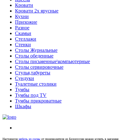
Кровати
Кровати 2х ярусные
Кухни
Прихожие
Разное
Скамьи
Стеллажи
Стенки
Столы Журнальные
Столы обеденные
Столы письменные\компьютерные
Столы сервировочные
Стулья,табуреты
Сундуки
Туалетные столики
Тумбы
Тумбы под TV
Тумбы прикроватные
Шкафы
Настоящую
мебель из сосны
от производителя из Белоруссии можно купить в магазине.