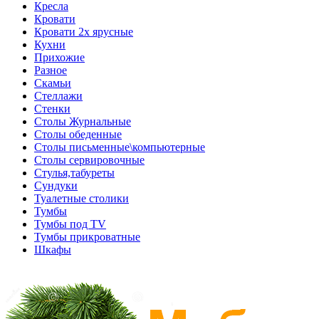
Кресла
Кровати
Кровати 2х ярусные
Кухни
Прихожие
Разное
Скамьи
Стеллажи
Стенки
Столы Журнальные
Столы обеденные
Столы письменные\компьютерные
Столы сервировочные
Стулья,табуреты
Сундуки
Туалетные столики
Тумбы
Тумбы под TV
Тумбы прикроватные
Шкафы