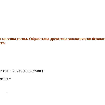
о массива сосны. Обработана древесина экологически безопа
ств.
ИНГ GL-05 (180) (браш.)”
ечены
*