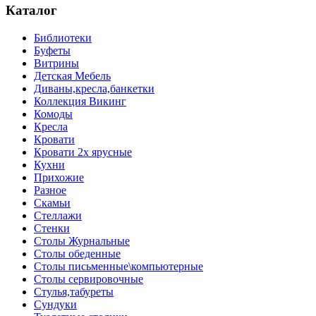
Каталог
Библиотеки
Буфеты
Витрины
Детская Мебель
Диваны,кресла,банкетки
Коллекция Викинг
Комоды
Кресла
Кровати
Кровати 2х ярусные
Кухни
Прихожие
Разное
Скамьи
Стеллажи
Стенки
Столы Журнальные
Столы обеденные
Столы письменные\компьютерные
Столы сервировочные
Стулья,табуреты
Сундуки