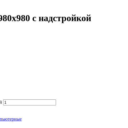
80х980 с надстройкой
й
мпьютерные