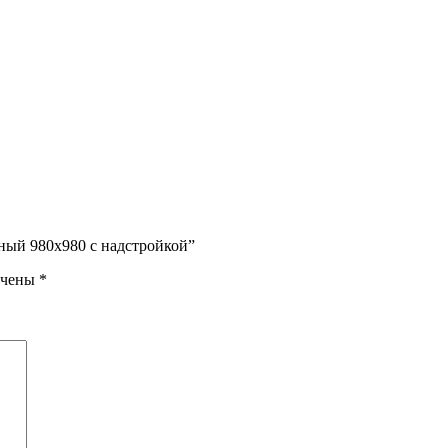
рный 980х980 с надстройкой”
ечены
*