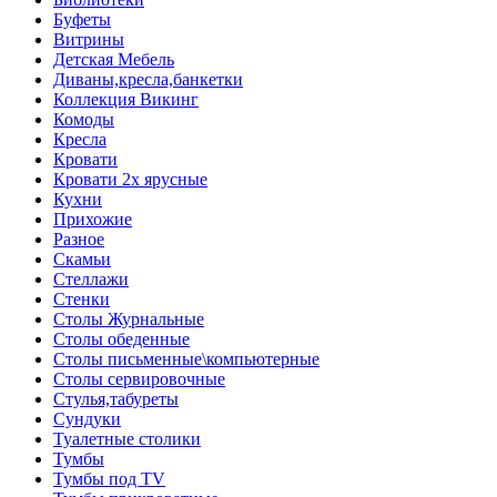
Буфеты
Витрины
Детская Мебель
Диваны,кресла,банкетки
Коллекция Викинг
Комоды
Кресла
Кровати
Кровати 2х ярусные
Кухни
Прихожие
Разное
Скамьи
Стеллажи
Стенки
Столы Журнальные
Столы обеденные
Столы письменные\компьютерные
Столы сервировочные
Стулья,табуреты
Сундуки
Туалетные столики
Тумбы
Тумбы под TV